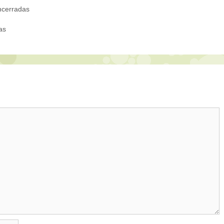
cerradas
as