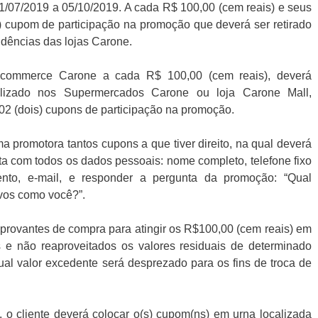
31/07/2019 a 05/10/2019. A cada R$ 100,00 (cem reais) e seus
(um) cupom de participação na promoção que deverá ser retirado
ndências das lojas Carone.
E-commerce Carone a cada R$ 100,00 (cem reais), deverá
alizado nos Supermercados Carone ou loja Carone Mall,
 02 (dois) cupons de participação na promoção.
 promotora tantos cupons a que tiver direito, na qual deverá
ta com todos os dados pessoais: nome completo, telefone fixo
nto, e-mail, e responder a pergunta da promoção: “Qual
vos como você?”.
rovantes de compra para atingir os R$100,00 (cem reais) em
e não reaproveitados os valores residuais de determinado
al valor excedente será desprezado para os fins de troca de
 o cliente deverá colocar o(s) cupom(ns) em urna localizada