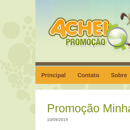
Pular
para
o
conteúdo
Principal
Contato
Sobre
Promoção Minh
10/09/2019