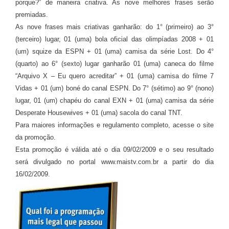
porque?” de maneira criativa. As nove melhores frases serão
premiadas.
As nove frases mais criativas ganharão: do 1° (primeiro) ao 3°
(terceiro) lugar, 01 (uma) bola oficial das olimpíadas 2008 + 01
(um) squize da ESPN + 01 (uma) camisa da série Lost. Do 4°
(quarto) ao 6° (sexto) lugar ganharão 01 (uma) caneca do filme
“Arquivo X – Eu quero acreditar” + 01 (uma) camisa do filme 7
Vidas + 01 (um) boné do canal ESPN. Do 7° (sétimo) ao 9° (nono)
lugar, 01 (um) chapéu do canal EXN + 01 (uma) camisa da série
Desperate Housewives + 01 (uma) sacola do canal TNT.
Para maiores informações e regulamento completo, acesse o site
da promoção.
Esta promoção é válida até o dia 09/02/2009 e o seu resultado
será divulgado no portal www.maistv.com.br a partir do dia
16/02/2009.