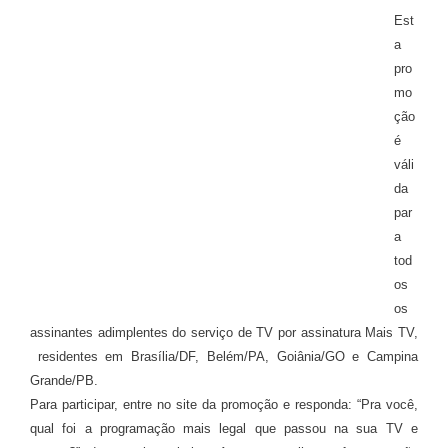
Est
a
pro
mo
ção
é
váli
da
par
a
tod
os
os
assinantes adimplentes do serviço de TV por assinatura Mais TV,
residentes em Brasília/DF, Belém/PA, Goiânia/GO e Campina
Grande/PB.
Para participar, entre no site da promoção e responda: “Pra você,
qual foi a programação mais legal que passou na sua TV e