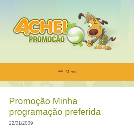
Pular
para
o
conteúdo
Menu
Promoção Minha
programação preferida
22/01/2009