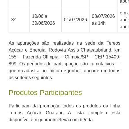
apu
em a
10/06 a
03/07/2026
3º
01/07/2026
após
30/06/2026
às 14h
apu
As apurações são realizadas na sede da Tereos
Açúcar e Energia, Rodovia Assis Chateaubriand, km
155 – Fazenda Olímpia – Olímpia/SP – CEP 15409-
899. Os períodos de participação são cumulativos —
quem cadastra no início de junho concorre em todos
os sorteios seguintes.
Produtos Participantes
Participam da promoção todos os produtos da linha
Tereos Açúcar Guarani. A lista completa está
disponível em guaranimeleva.com.br/orla.