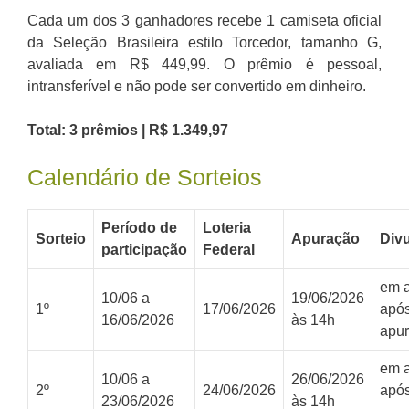
Cada um dos 3 ganhadores recebe 1 camiseta oficial
da Seleção Brasileira estilo Torcedor, tamanho G,
avaliada em R$ 449,99. O prêmio é pessoal,
intransferível e não pode ser convertido em dinheiro.
Total: 3 prêmios | R$ 1.349,97
Calendário de Sorteios
Período de
Loteria
Sorteio
Apuração
Div
participação
Federal
em a
10/06 a
19/06/2026
1º
17/06/2026
após
16/06/2026
às 14h
apu
em a
10/06 a
26/06/2026
2º
24/06/2026
após
23/06/2026
às 14h