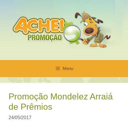
Pular
para
o
conteúdo
Menu
Promoção Mondelez Arraiá
de Prêmios
24/05/2017