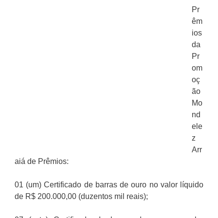
Pr
êm
ios
da
Pr
om
oç
ão
Mo
nd
ele
z
Arr
aiá de Prêmios:
01 (um) Certificado de barras de ouro no valor líquido
de R$ 200.000,00 (duzentos mil reais);