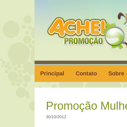
Pular
para
o
conteúdo
Principal
Contato
Sobre
Promoção Mulh
30/10/2012