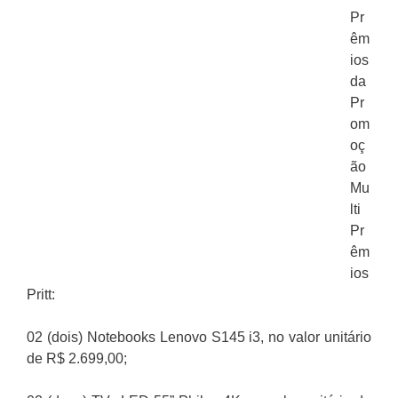
Pr
êm
ios
da
Pr
om
oç
ão
Mu
lti
Pr
êm
ios
Pritt:
02 (dois) Notebooks Lenovo S145 i3, no valor unitário
de R$ 2.699,00;