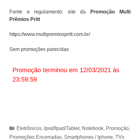
Fonte e regulamento: site da
Promoção
Multi
Prêmios Pritt
https://www.multipremiospritt.com.br/ ­­
Sem promoções parecidas
Promoção terminou em 12/03/2021 às
23:59:59
Categorias
Eletrônicos
,
Ipod/Ipad/Tablet
,
Notebook
,
Promoção
,
Promoções Encerradas
,
Smartphones / Iphone
,
TVs