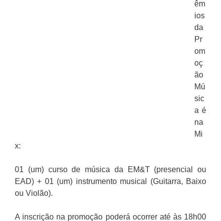
êm
ios
da
Pr
om
oç
ão
Mú
sic
a é
na
Mi
x:
01 (um) curso de música da EM&T (presencial ou
EAD) + 01 (um) instrumento musical (Guitarra, Baixo
ou Violão).
A inscrição na promoção poderá ocorrer até às 18h00