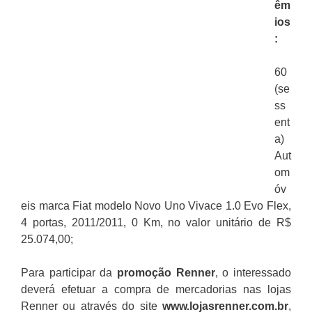
êm
ios
:
60
(se
ss
ent
a)
Aut
om
óv
eis marca Fiat modelo Novo Uno Vivace 1.0 Evo Flex,
4 portas, 2011/2011, 0 Km, no valor unitário de R$
25.074,00;
Para participar da
promoção
Renner
, o interessado
deverá efetuar a compra de mercadorias nas lojas
Renner ou através do site
www.lojasrenner.com.br
,