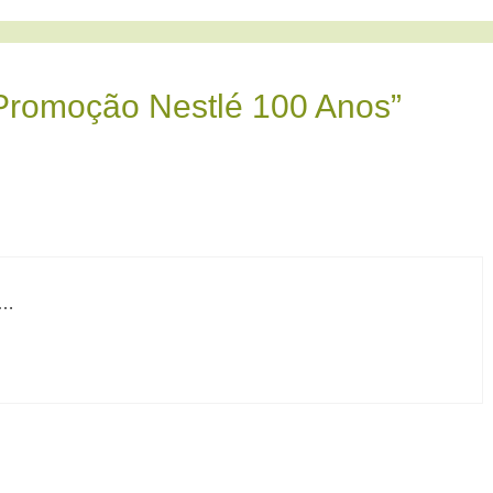
Promoção Nestlé 100 Anos”
a…