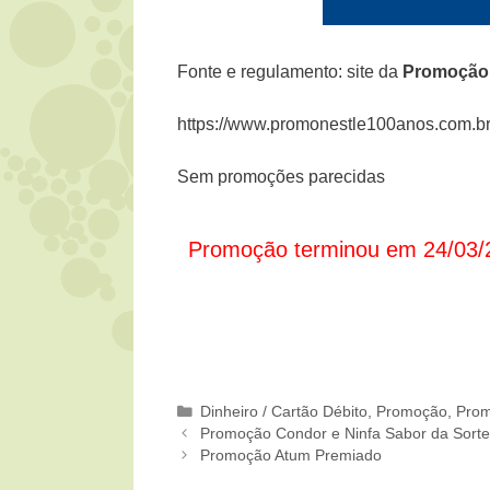
Fonte e regulamento: site da
Promoçã
https://www.promonestle100anos.com.br
Sem promoções parecidas
Promoção terminou em 24/03/
Categorias
Dinheiro / Cartão Débito
,
Promoção
,
Prom
Promoção Condor e Ninfa Sabor da Sort
Promoção Atum Premiado