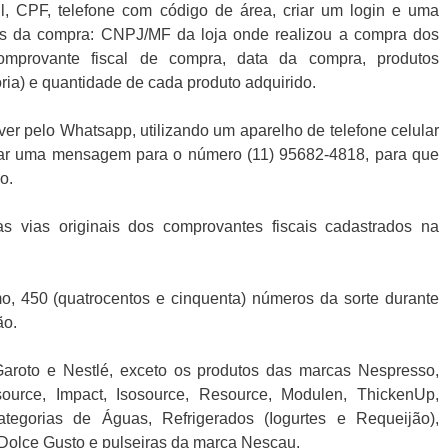
l, CPF, telefone com código de área, criar um login e uma
dos da compra: CNPJ/MF da loja onde realizou a compra dos
comprovante fiscal de compra, data da compra, produtos
oria) e quantidade de cada produto adquirido.
r pelo Whatsapp, utilizando um aparelho de telefone celular
viar uma mensagem para o número (11) 95682-4818, para que
o.
s vias originais dos comprovantes fiscais cadastrados na
mo, 450 (quatrocentos e cinquenta) números da sorte durante
ão.
aroto e Nestlé, exceto os produtos das marcas Nespresso,
source, Impact, Isosource, Resource, Modulen, ThickenUp,
tegorias de Águas, Refrigerados (Iogurtes e Requeijão),
Dolce Gusto e pulseiras da marca Nescau.