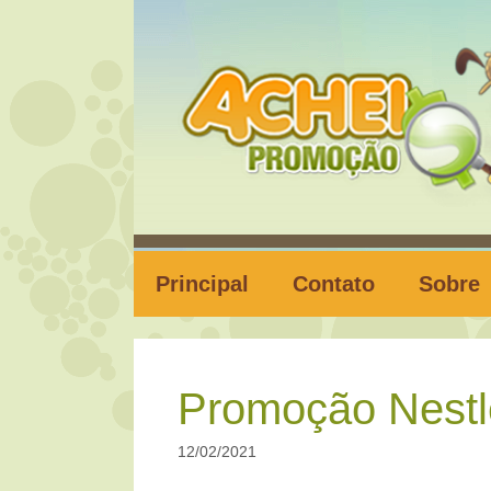
Pular
para
o
conteúdo
Principal
Contato
Sobre
Promoção Nestl
12/02/2021