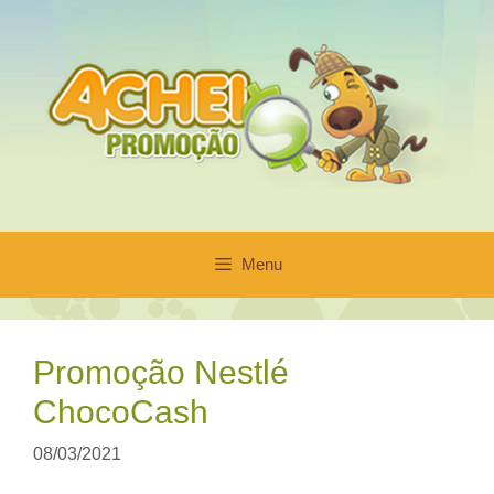
Pular
para
o
conteúdo
Menu
Promoção Nestlé
ChocoCash
08/03/2021