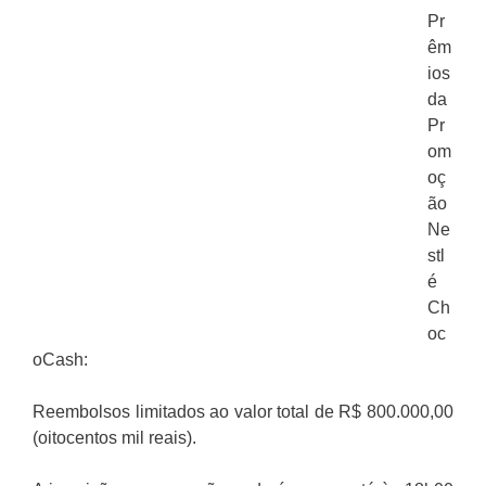
Pr
êm
ios
da
Pr
om
oç
ão
Ne
stl
é
Ch
oc
oCash:
Reembolsos limitados ao valor total de R$ 800.000,00
(oitocentos mil reais).