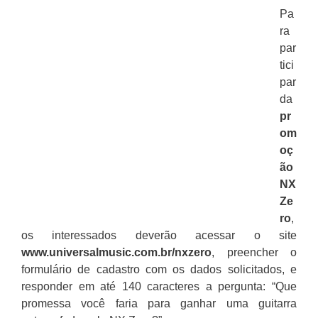
Pa
ra
par
tici
par
da
pr
om
oç
ão
NX
Ze
ro
,
os interessados deverão acessar o site
www.universalmusic.com.br/nxzero
, preencher o
formulário de cadastro com os dados solicitados, e
responder em até 140 caracteres a pergunta: “Que
promessa você faria para ganhar uma guitarra