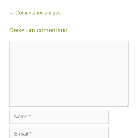
Navegação
← Comentários antigos
de
Deixe um comentário
comentário
Comentário
Nome
E-
mail