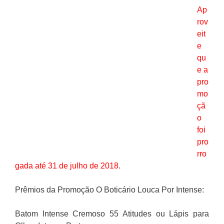
Ap
rov
eit
e
qu
e a
pro
mo
çã
o
foi
pro
rro
gada até 31 de julho de 2018.
Prêmios da Promoção O Boticário Louca Por Intense:
Batom Intense Cremoso 55 Atitudes ou Lápis para