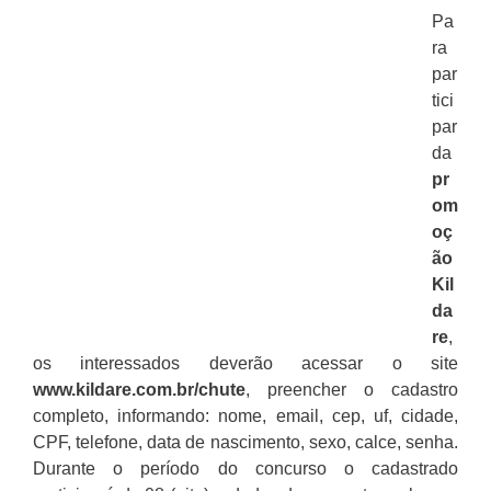
Pa
ra
par
tici
par
da
pr
om
oç
ão
Kil
da
re
,
os interessados deverão acessar o site
www.kildare.com.br/chute
, preencher o cadastro
completo, informando: nome, email, cep, uf, cidade,
CPF, telefone, data de nascimento, sexo, calce, senha.
Durante o período do concurso o cadastrado