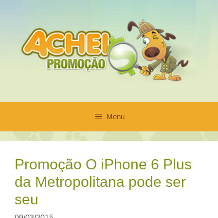
Pular
para
o
conteúdo
Menu
Promoção O iPhone 6 Plus
da Metropolitana pode ser
seu
09/03/2015