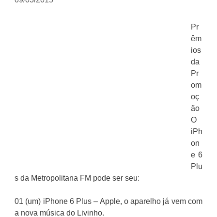
Pr
êm
ios
da
Pr
om
oç
ão
O
iPh
on
e 6
Plu
s da Metropolitana FM pode ser seu:
01 (um) iPhone 6 Plus – Apple, o aparelho já vem com
a nova música do Livinho.