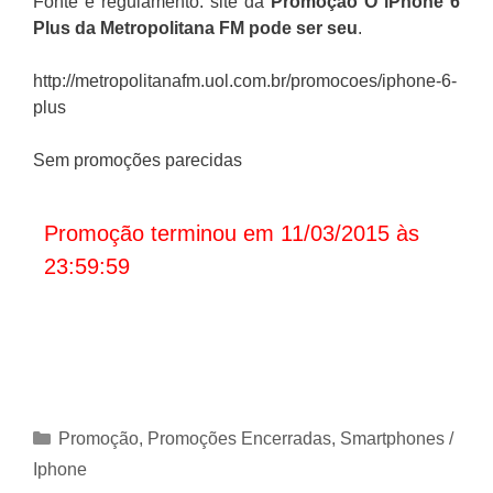
Fonte e regulamento: site da
Promoção
O iPhone 6
Plus da Metropolitana FM pode ser seu
.
http://metropolitanafm.uol.com.br/promocoes/iphone-6-
plus
Sem promoções parecidas
Promoção terminou em 11/03/2015 às
23:59:59
Categorias
Promoção
,
Promoções Encerradas
,
Smartphones /
Iphone