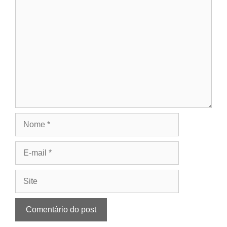
Comentário
Nome
E-
mail
Site