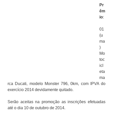
Pr
ê
m
io
:
01
(u
ma
)
Mo
toc
icl
eta
ma
rca Ducati, modelo Monster 796, 0km, com IPVA do
exercício 2014 devidamente quitado.
Serão aceitas na promoção as inscrições efetuadas
até o dia 10 de outubro de 2014.