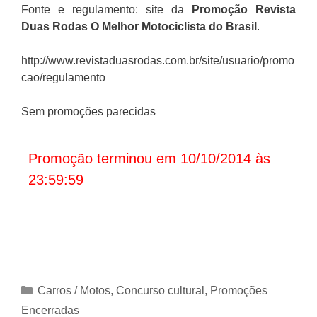
Fonte e regulamento: site da
Promoção
Revista
Duas Rodas O Melhor Motociclista do Brasil
.
http://www.revistaduasrodas.com.br/site/usuario/promo
cao/regulamento
Sem promoções parecidas
Promoção terminou em 10/10/2014 às
23:59:59
Categorias
Carros / Motos
,
Concurso cultural
,
Promoções
Encerradas