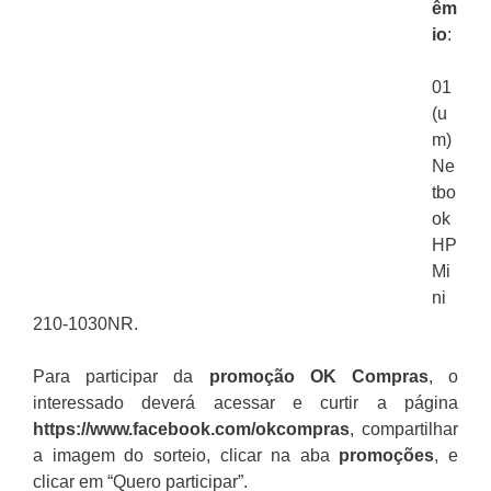
êm
io
:
01
(u
m)
Ne
tbo
ok
HP
Mi
ni
210-1030NR.
Para participar da
promoção
OK Compras
, o
interessado deverá acessar e curtir a página
https://www.facebook.com/okcompras
, compartilhar
a imagem do sorteio, clicar na aba
promoções
, e
clicar em “Quero participar”.