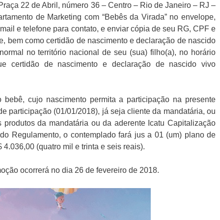
raça 22 de Abril, número 36 – Centro – Rio de Janeiro – RJ –
rtamento de Marketing com “Bebês da Virada” no envelope,
ail e telefone para contato, e enviar cópia de seu RG, CPF e
, bem como certidão de nascimento e declaração de nascido
ormal no território nacional de seu (sua) filho(a), no horário
 que certidão de nascimento e declaração de nascido vivo
 bebê, cujo nascimento permita a participação na presente
e participação (01/01/2018), já seja cliente da mandatária, ou
s produtos da mandatária ou da aderente Icatu Capitalização
do Regulamento, o contemplado fará jus a 01 (um) plano de
4.036,00 (quatro mil e trinta e seis reais).
ção ocorrerá no dia 26 de fevereiro de 2018.