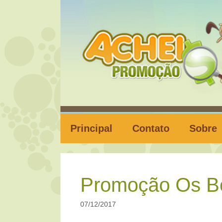
Pular
para
o
conteúdo
Principal
Contato
Sobre
Promoção Os Be
07/12/2017