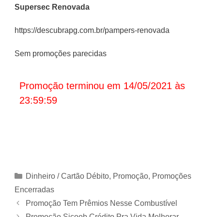
Supersec Renovada
https://descubrapg.com.br/pampers-renovada
Sem promoções parecidas
Promoção terminou em 14/05/2021 às
23:59:59
Categorias
Dinheiro / Cartão Débito
,
Promoção
,
Promoções
Encerradas
Promoção Tem Prêmios Nesse Combustível
Promoção Sicoob Crédito Pra Vida Melhorar