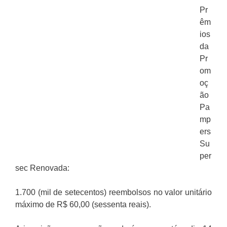
Pr
êm
ios
da
Pr
om
oç
ão
Pa
mp
ers
Su
per
sec Renovada:
1.700 (mil de setecentos) reembolsos no valor unitário
máximo de R$ 60,00 (sessenta reais).