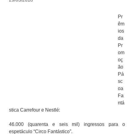
Pr
êm
ios
da
Pr
om
oç
ão
Pá
sc
oa
Fa
ntá
stica Carrefour e Nestlé:
46.000 (quarenta e seis mil) ingressos para o
espetáculo “Circo Fantástico”.