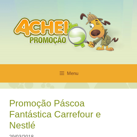
Pular
para
o
conteúdo
Menu
Promoção Páscoa
Fantástica Carrefour e
Nestlé
29/03/2018