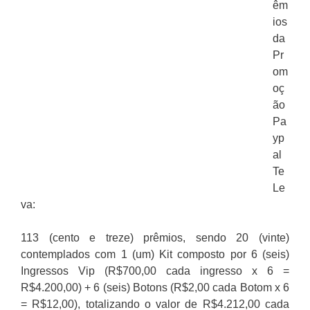
êm
ios
da
Pr
om
oç
ão
Pa
yp
al
Te
Le
va:
113 (cento e treze) prêmios, sendo 20 (vinte)
contemplados com 1 (um) Kit composto por 6 (seis)
Ingressos Vip (R$700,00 cada ingresso x 6 =
R$4.200,00) + 6 (seis) Botons (R$2,00 cada Botom x 6
= R$12,00), totalizando o valor de R$4.212,00 cada