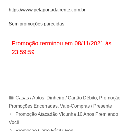
https://www.pelaportadafrente.com.br
Sem promoções parecidas
Promoção terminou em 08/11/2021 às
23:59:59
Categorias
Casas / Aptos
,
Dinheiro / Cartão Débito
,
Promoção
,
Promoções Encerradas
,
Vale-Compras / Presente
Promoção Atacadão Vicunha 10 Anos Premiando
Você
Promoção Carro Fácil Qyon