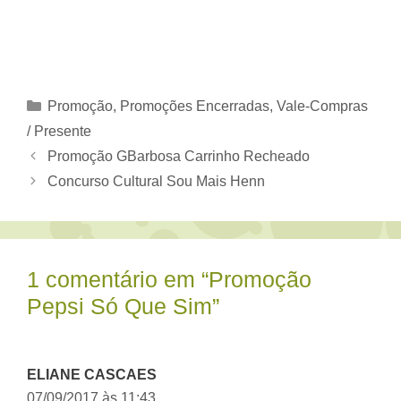
Categorias
Promoção
,
Promoções Encerradas
,
Vale-Compras
/ Presente
Promoção GBarbosa Carrinho Recheado
Concurso Cultural Sou Mais Henn
1 comentário em “Promoção
Pepsi Só Que Sim”
ELIANE CASCAES
07/09/2017 às 11:43