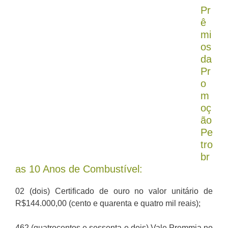
Pr
ê
mi
os
da
Pr
o
m
oç
ão
Pe
tro
br
as 10 Anos de Combustível:
02 (dois) Certificado de ouro no valor unitário de
R$144.000,00 (cento e quarenta e quatro mil reais);
462 (quatrocentos e sessenta e dois) Vale Premmia no