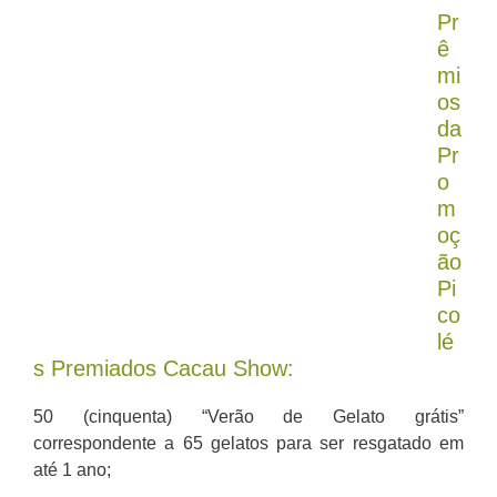
Pr
ê
mi
os
da
Pr
o
m
oç
ão
Pi
co
lé
s Premiados Cacau Show:
50 (cinquenta) “Verão de Gelato grátis”
correspondente a 65 gelatos para ser resgatado em
até 1 ano;