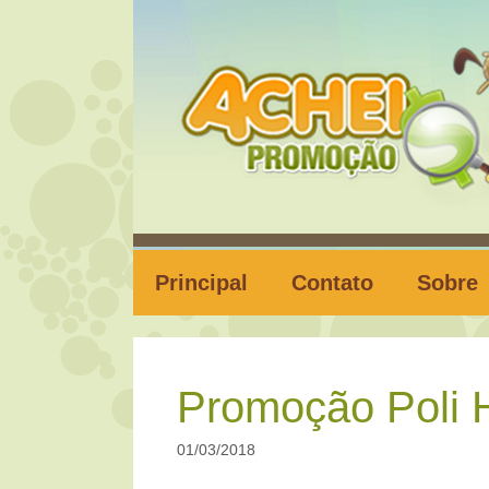
Pular
para
o
conteúdo
Principal
Contato
Sobre
Promoção Poli 
01/03/2018