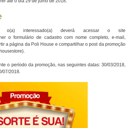
er até o dia 29 de julho de 2018.
e
, o(a) interessado(a) deverá acessar o site
cher o formulário de cadastro com nome completo, e-mail,
rtir a página da Poli House e compartilhar o post da promoção
housestore).
ante o período da promoção, nas seguintes datas: 30/03/2018,
0/07/2018.