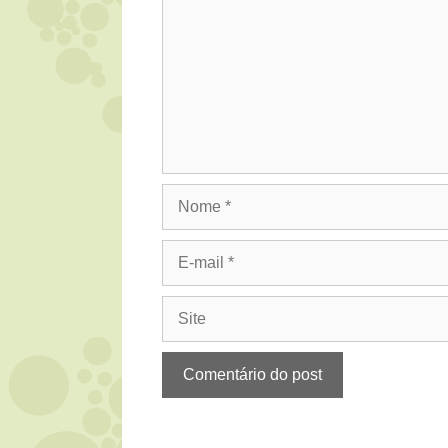
Nome
E-
mail
Site