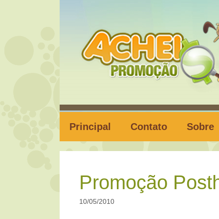
Pular
para
o
conteúdo
Principal
Contato
Sobre
Promoção Post
10/05/2010