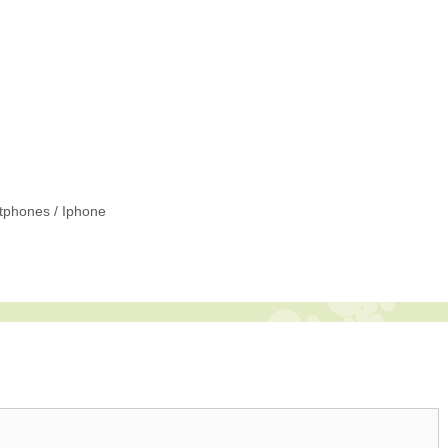
tphones / Iphone