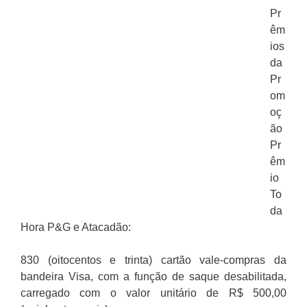
Pr
êm
ios
da
Pr
om
oç
ão
Pr
êm
io
To
da
Hora P&G e Atacadão:
830 (oitocentos e trinta) cartão vale-compras da
bandeira Visa, com a função de saque desabilitada,
carregado com o valor unitário de R$ 500,00