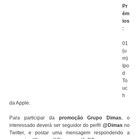
Pr
êm
ios
:
01
(u
m)
Ipo
d
To
uc
h
da Apple.
Para participar da
promoção
Grupo Dimas
, o
interessado deverá ser seguidor do perfil
@Dimas
no
Twitter, e postar uma mensagem respondendo a