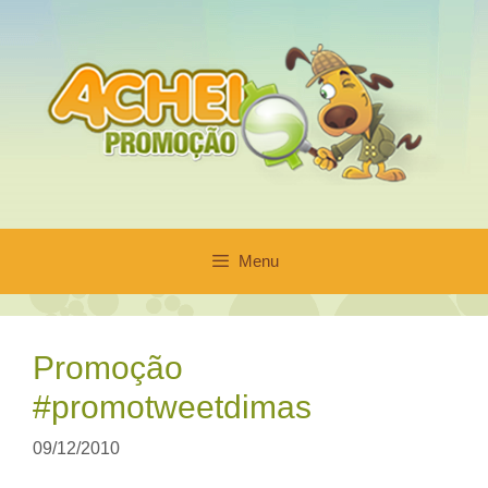
Pular
para
o
conteúdo
Menu
Promoção
#promotweetdimas
09/12/2010