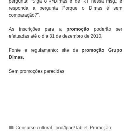
pergunta: “Siga o @Dimas e dê RT nessa msg., e
responda a pergunta Porque o Dimas é sem
comparação?”.
As inscrições para a
promoção
poderão ser
efetuadas até o dia 31 de dezembro de 2010.
Fonte e regulamento: site da
promoção Grupo
Dimas
.
Sem promoções parecidas
Categorias
Concurso cultural
,
Ipod/Ipad/Tablet
,
Promoção
,