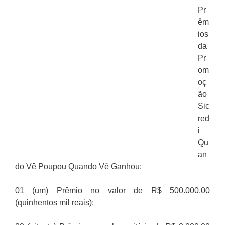
Pr
êm
ios
da
Pr
om
oç
ão
Sic
red
i
Qu
an
do Vê Poupou Quando Vê Ganhou:
01 (um) Prêmio no valor de R$ 500.000,00
(quinhentos mil reais);