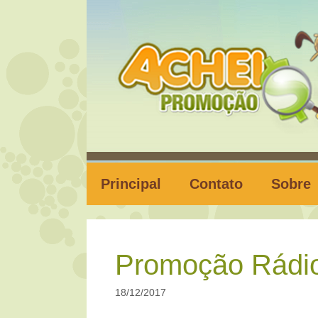
Pular
para
o
conteúdo
Principal
Contato
Sobre
Promoção Rádio
18/12/2017