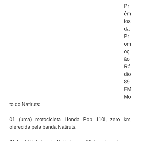
Pr
êm
ios
da
Pr
om
oç
ão
Rá
dio
89
FM
Mo
to do Natiruts:
01 (uma) motocicleta Honda Pop 110i, zero km,
oferecida pela banda Natiruts.