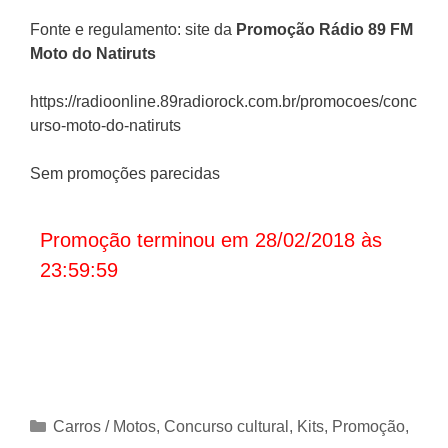
Fonte e regulamento: site da
Promoção
Rádio 89 FM
Moto do Natiruts
https://radioonline.89radiorock.com.br/promocoes/conc
urso-moto-do-natiruts
Sem promoções parecidas
Promoção terminou em 28/02/2018 às
23:59:59
Categorias
Carros / Motos
,
Concurso cultural
,
Kits
,
Promoção
,