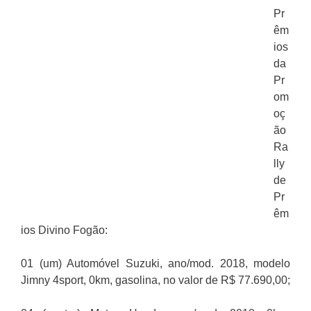
Pr
êm
ios
da
Pr
om
oç
ão
Ra
lly
de
Pr
êm
ios Divino Fogão:
01 (um) Automóvel Suzuki, ano/mod. 2018, modelo
Jimny 4sport, 0km, gasolina, no valor de R$ 77.690,00;