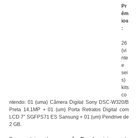
Pr
êm
ios
:
26
(vi
nte
e
sei
s)
kits
co
ntendo: 01 (uma) Câmera Digital Sony DSC-W320/B
Preta 14.1MP + 01 (um) Porta Retratos Digital com
LCD 7″ SGFPS71 ES Sansung + 01 (um) Pendrive de
2 GB.