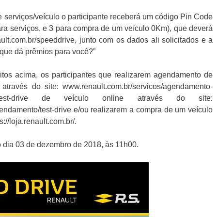
de serviços/veículo o participante receberá um código Pin Code
para serviços, e 3 para compra de um veículo 0Km), que deverá
nault.com.br/speeddrive, junto com os dados ali solicitados e a
 que dá prêmios para você?”
tos acima, os participantes que realizarem agendamento de
, através do site: www.renault.com.br/servicos/agendamento-
test-drive de veículo online através do site:
gendamento/test-drive e/ou realizarem a compra de um veículo
://loja.renault.com.br/.
o dia 03 de dezembro de 2018, às 11h00.