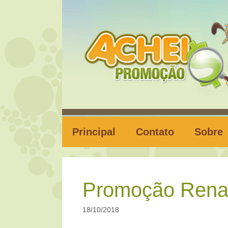
Pular
para
o
conteúdo
Principal
Contato
Sobre
Promoção Renau
18/10/2018