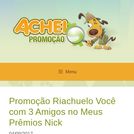
Pular
para
o
conteúdo
Menu
Promoção Riachuelo Você
com 3 Amigos no Meus
Prêmios Nick
04/09/2017