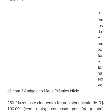
Pr
êm
ios
da
Pr
om
oç
ão
Ri
ac
hu
elo
Vo
cê com 3 Amigos no Meus Prêmios Nick:
250 (duzentos e cinquenta) Kit no valor unitário de R$
100,00 (cem reais), composto por 04 (quatro)