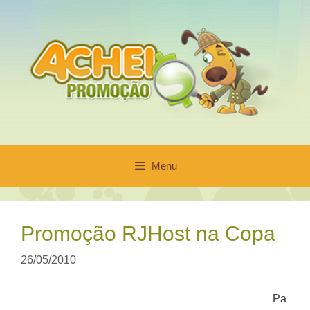
Pular
para
o
conteúdo
Menu
Promoção RJHost na Copa
26/05/2010
Pa