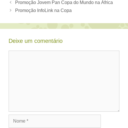
Promoção Jovem Pan Copa do Mundo na África
Promoção InfoLink na Copa
Deixe um comentário
Comentário
Nome