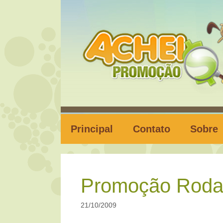
Pular
para
o
conteúdo
Principal
Contato
Sobre
Promoção Roda
21/10/2009