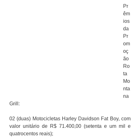
Pr
êm
ios
da
Pr
om
oç
ão
Ro
ta
Mo
nta
na
Grill:
02 (duas) Motocicletas Harley Davidson Fat Boy, com
valor unitário de R$ 71.400,00 (setenta e um mil e
quatrocentos reais);