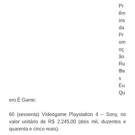
Pr
êm
ios
da
Pr
om
oç
ão
Ru
ffle
s
Eu
Qu
ero É Game:
60 (sessenta) Videogame Playstation 4 – Sony, no
valor unitário de R$ 2.245,00 (dois mil, duzentos e
quarenta e cinco reais).