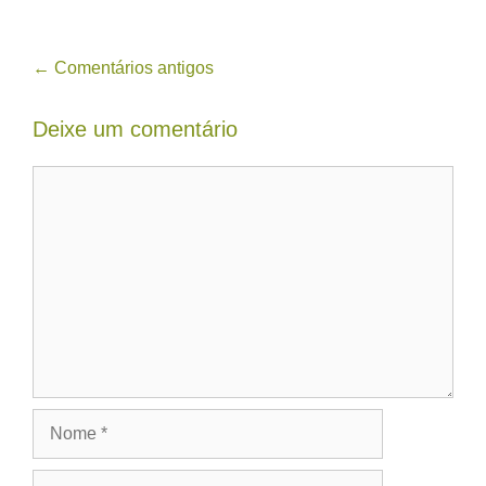
Navegação
← Comentários antigos
de
Deixe um comentário
comentário
Comentário
Nome
E-