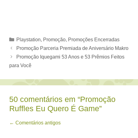
Categorias
Playstation
,
Promoção
,
Promoções Encerradas
Promoção Parceria Premiada de Aniversário Makro
Promoção Iquegami 53 Anos e 53 Prêmios Feitos
para Você
50 comentários em “Promoção
Ruffles Eu Quero É Game”
Navegação
← Comentários antigos
de