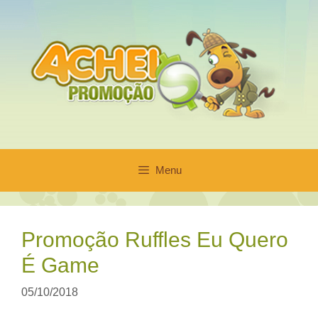
Pular
para
o
conteúdo
Menu
Promoção Ruffles Eu Quero
É Game
05/10/2018