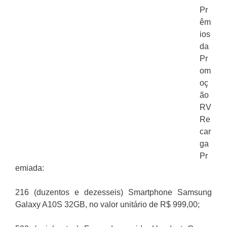
Pr
êm
ios
da
Pr
om
oç
ão
RV
Re
car
ga
Pr
emiada:
216 (duzentos e dezesseis) Smartphone Samsung
Galaxy A10S 32GB, no valor unitário de R$ 999,00;