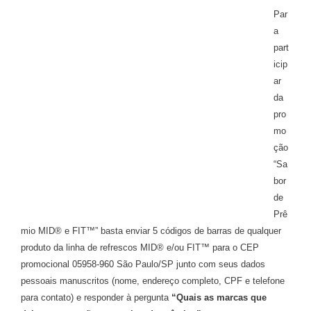
Par
a
part
icip
ar
da
pro
mo
ção
“Sa
bor
de
Prê
mio MID® e FIT™” basta enviar 5 códigos de barras de qualquer
produto da linha de refrescos MID® e/ou FIT™ para o CEP
promocional 05958-960 São Paulo/SP junto com seus dados
pessoais manuscritos (nome, endereço completo, CPF e telefone
para contato) e responder à pergunta
“Quais as marcas que