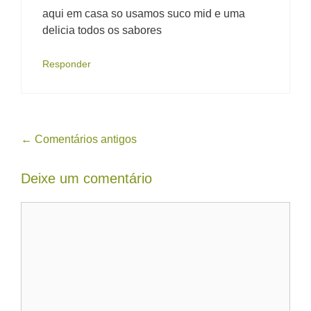
aqui em casa so usamos suco mid e uma
delicia todos os sabores
Responder
Navegação
← Comentários antigos
de
Deixe um comentário
comentário
Comentário