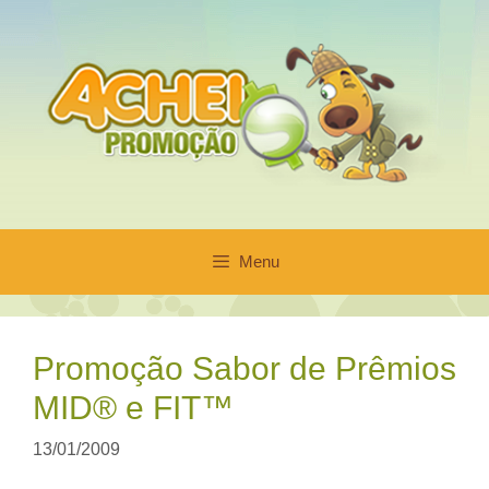
Pular
para
o
conteúdo
Menu
Promoção Sabor de Prêmios
MID® e FIT™
13/01/2009