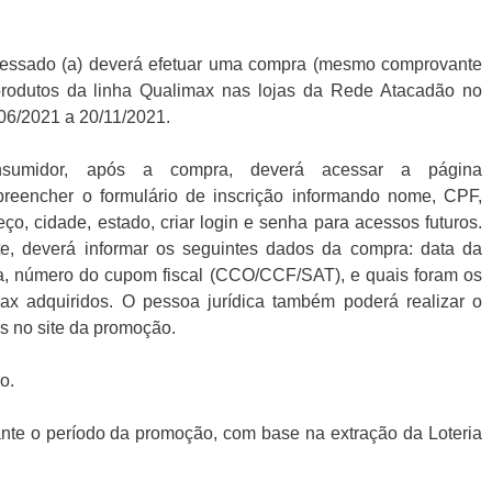
teressado (a) deverá efetuar uma compra (mesmo comprovante
 produtos da linha Qualimax nas lojas da Rede Atacadão no
06/2021 a 20/11/2021.
nsumidor, após a compra, deverá acessar a página
reencher o formulário de inscrição informando nome, CPF,
reço, cidade, estado, criar login e senha para acessos futuros.
te, deverá informar os seguintes dados da compra: data da
a, número do cupom fiscal (CCO/CCF/SAT), e quais foram os
max adquiridos. O pessoa jurídica também poderá realizar o
s no site da promoção.
o.
rante o período da promoção, com base na extração da Loteria