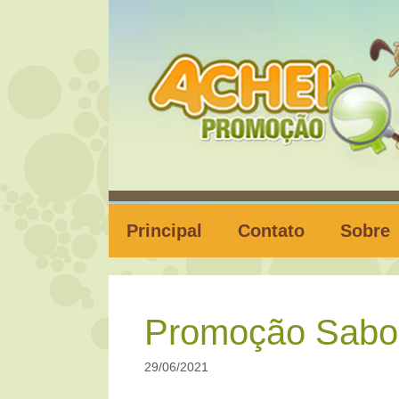
Pular
para
o
conteúdo
Principal
Contato
Sobre
Promoção Sabor
29/06/2021