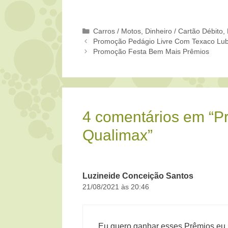
Categorias
Carros / Motos
,
Dinheiro / Cartão Débito
,
Promoção Pedágio Livre Com Texaco Lubr
Promoção Festa Bem Mais Prêmios
4 comentários em “P
Qualimax”
Luzineide Conceição Santos
21/08/2021 às 20:46
Eu quero ganhar esses Prêmios eu p