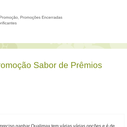
Promoção
,
Promoções Encerradas
ificantes
romoção Sabor de Prêmios
reciso ganhar Qualimax tem várias várias opções e é de