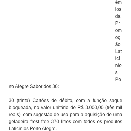
êm
ios
da
Pr
om
oç
ão
Lat
icí
nio
s
Po
rto Alegre Sabor dos 30:
30 (trinta) Cartões de débito, com a função saque
bloqueada, no valor unitário de R$ 3.000,00 (três mil
reais), com sugestão de uso para a aquisição de uma
geladeira frost free 370 litros com todos os produtos
Laticinios Porto Alegre.