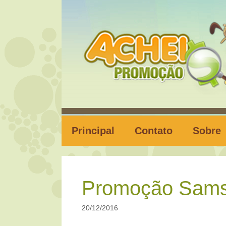
Pular
para
o
conteúdo
Principal
Contato
Sobre
Promoção Sams
20/12/2016