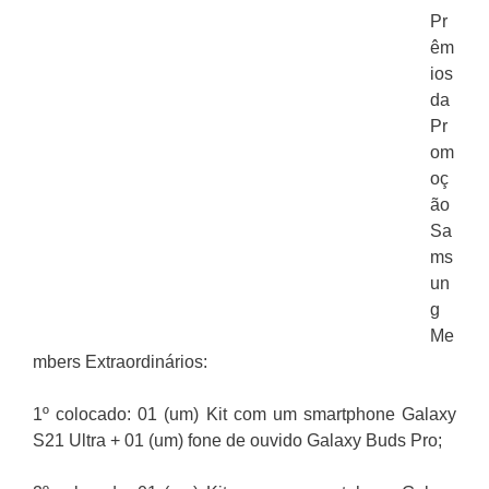
Pr
êm
ios
da
Pr
om
oç
ão
Sa
ms
un
g
Me
mbers Extraordinários:
1º colocado: 01 (um) Kit com um smartphone Galaxy
S21 Ultra + 01 (um) fone de ouvido Galaxy Buds Pro;