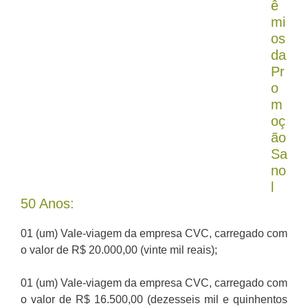
ê
mi
os
da
Pr
o
m
oç
ão
Sa
no
l
50 Anos:
01 (um) Vale-viagem da empresa CVC, carregado com
o valor de R$ 20.000,00 (vinte mil reais);
01 (um) Vale-viagem da empresa CVC, carregado com
o valor de R$ 16.500,00 (dezesseis mil e quinhentos