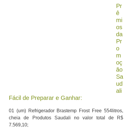
Pr
ê
mi
os
da
Pr
o
m
oç
ão
Sa
ud
ali
Fácil de Preparar e Ganhar:
01 (um) Refrigerador Brastemp Frost Free 554litros,
cheia de Produtos Saudali no valor total de R$
7.569,10;