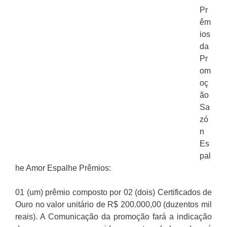
Pr
êm
ios
da
Pr
om
oç
ão
Sa
zó
n
Es
pal
he Amor Espalhe Prêmios:
01 (um) prêmio composto por 02 (dois) Certificados de
Ouro no valor unitário de R$ 200.000,00 (duzentos mil
reais). A Comunicação da promoção fará a indicação