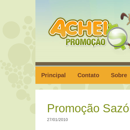
Pular
para
o
conteúdo
Principal
Contato
Sobre
Promoção Sazó
27/01/2010