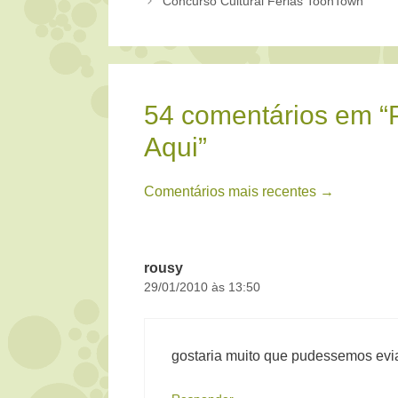
Concurso Cultural Férias ToonTown
54 comentários em 
Aqui”
Navegação
Comentários mais recentes →
de
comentário
rousy
29/01/2010 às 13:50
gostaria muito que pudessemos ev